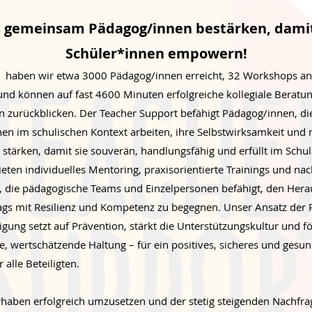
s gemeinsam Pädagog/innen bestärken, damit 
Schüler*innen empowern!
hr haben wir etwa 3000 Pädagog/innen erreicht, 32 Workshops an
und können auf fast 4600 Minuten erfolgreiche kollegiale Beratu
 zurückblicken. Der Teacher Support befähigt Pädagog/innen, di
hen im schulischen Kontext arbeiten, ihre Selbstwirksamkeit und
stärken, damit sie souverän, handlungsfähig und erfüllt im Schul
eten individuelles Mentoring, praxisorientierte Trainings und nac
, die pädagogische Teams und Einzelpersonen befähigt, den Her
tags mit Resilienz und Kompetenz zu begegnen. Unser Ansatz der 
gung setzt auf Prävention, stärkt die Unterstützungskultur und fö
, wertschätzende Haltung – für ein positives, sicheres und gesu
 alle Beteiligten.
haben erfolgreich umzusetzen und der stetig steigenden Nachfra