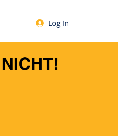
Log In
NICHT!
!