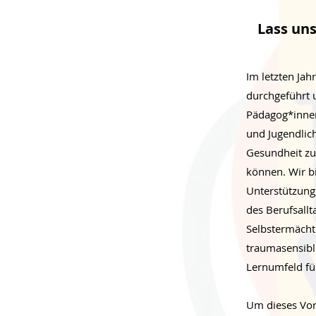
Lass un
Im letzten Ja
durchgeführt 
Pädagog*innen
und Jugendlic
Gesundheit zu 
können. Wir bi
Unterstützung
des Berufsall
Selbstermächti
traumasensible
Lernumfeld für
Um dieses Vor