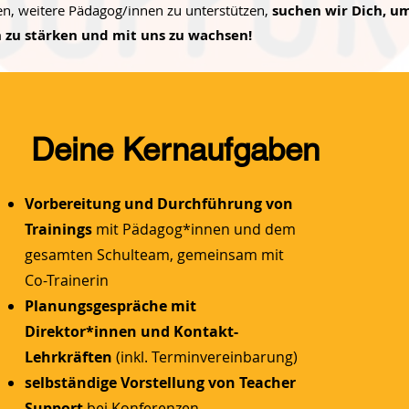
, weitere Pädagog/innen zu unterstützen,
suchen wir Dich, u
in zu stärken und mit uns zu wachsen!
Deine Kernaufgaben
Vorbereitung und Durchführung von
Trainings
mit Pädagog*innen und dem
gesamten Schulteam, gemeinsam mit
Co-Trainerin
Planungsgespräche mit
Direktor*innen und Kontakt-
Lehrkräften
(inkl. Terminvereinbarung)
selbständige Vorstellung von Teacher
Support
bei Konferenzen