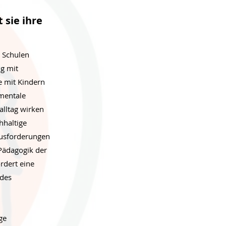
sie ihre
 Schulen
ng mit
e mit Kindern
 mentale
alltag wirken
hhaltige
ausforderungen
Pädagogik der
rdert eine
ndes
ge